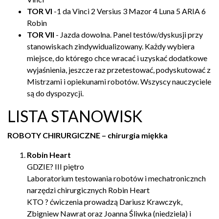
TOR VI
-1 da Vinci 2 Versius 3 Mazor 4 Luna 5 ARIA 6
Robin
TOR VII
- Jazda dowolna. Panel testów/dyskusji przy
stanowiskach zindywidualizowany. Każdy wybiera
miejsce, do którego chce wracać i uzyskać dodatkowe
wyjaśnienia, jeszcze raz przetestować, podyskutować z
Mistrzami i opiekunami robotów. Wszyscy nauczyciele
są do dyspozycji.
LISTA STANOWISK
ROBOTY CHIRURGICZNE – chirurgia miękka
Robin Heart
GDZIE? III piętro
Laboratorium testowania robotów i mechatronicznch
narzędzi chirurgicznych Robin Heart
KTO ? ćwiczenia prowadzą Dariusz Krawczyk,
Zbigniew Nawrat oraz Joanna Śliwka (niedziela) i