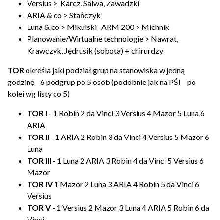
Versius > Karcz, Salwa, Zawadzki
ARIA & co > Stańczyk
Luna & co > Mikulski ARM 200 > Michnik
Planowanie/Wirtualne technologie > Nawrat,
Krawczyk, Jędrusik (sobota) + chirurdzy
TOR
określa jaki podział grup na stanowiska w jedną
godzinę - 6 podgrup po 5 osób (podobnie jak na PŚl – po
kolei wg listy co 5)
TOR I
- 1 Robin 2 da Vinci 3 Versius 4 Mazor 5 Luna 6
ARIA
TOR II
- 1 ARIA 2 Robin 3 da Vinci 4 Versius 5 Mazor 6
Luna
TOR III
- 1 Luna 2 ARIA 3 Robin 4 da Vinci 5 Versius 6
Mazor
TOR IV
1 Mazor 2 Luna 3 ARIA 4 Robin 5 da Vinci 6
Versius
TOR V
- 1 Versius 2 Mazor 3 Luna 4 ARIA 5 Robin 6 da
Vinci