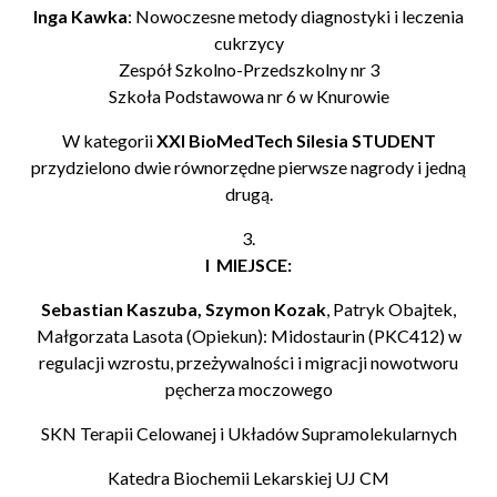
Inga Kawka
: Nowoczesne metody diagnostyki i leczenia
cukrzycy
Zespół Szkolno-Przedszkolny nr 3
Szkoła Podstawowa nr 6 w Knurowie
W kategorii
XXI BioMedTech Silesia STUDENT
przydzielono dwie równorzędne pierwsze nagrody i jedną
drugą.
3.
I MIEJSCE:
Sebastian Kaszuba, Szymon Kozak
, Patryk Obajtek,
Małgorzata Lasota (Opiekun): Midostaurin (PKC412) w
regulacji wzrostu, przeżywalności i migracji nowotworu
pęcherza moczowego
SKN Terapii Celowanej i Układów Supramolekularnych
Katedra Biochemii Lekarskiej UJ CM