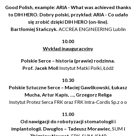
Good Polish, example: ARIA - What was achieved thanks
to DIH HERO.
Dobry polski, przykład: ARIA - Co udało
się zrobić dzięki DIH HERO (on-line).
Bartłomiej Stańczyk.
ACCREA ENGINEERING Lublin
10.00
Wykład inauguracyjny
Polskie Serce – historia (prawie) rodzinna.
Prof. Jacek Moll
Instytut Matki Polki, Łódź
10.30
Polskie Sztuczne Serce – Maciej Gawlikowski, Łukasz
Mucha, Artur Kapis, …, Grzegorz Religa
Instytut Protez Serca FRK oraz FRK Intra-Cordis Sp.z o o
11.00
Od nawigacji do robotyzacji stomatologii i
implantologii. Dwugłos – Tadeusz Morawiec
, SUM
i
Zbigniew Nawrat,
FRK, SUM, ISMR