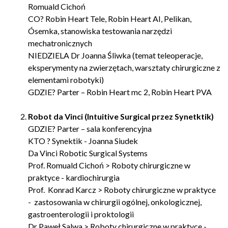
Romuald Cichoń
CO? Robin Heart Tele, Robin Heart AI, Pelikan,
Ósemka, stanowiska testowania narzędzi
mechatronicznych
NIEDZIELA Dr Joanna Śliwka (temat teleoperacje,
eksperymenty na zwierzętach, warsztaty chirurgiczne z
elementami robotyki)
GDZIE? Parter – Robin Heart mc 2, Robin Heart PVA
Robot da Vinci (Intuitive Surgical przez Synetktik)
GDZIE? Parter – sala konferencyjna
KTO ? Synektik - Joanna Siudek
Da Vinci Robotic Surgical Systems
Prof. Romuald Cichoń > Roboty chirurgiczne w
praktyce - kardiochirurgia
Prof. Konrad Karcz > Roboty chirurgiczne w praktyce
- zastosowania w chirurgii ogólnej, onkologicznej,
gastroenterologii i proktologii
Dr Paweł Salwa > Roboty chirurgiczne w praktyce -