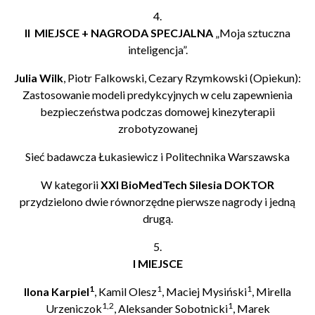
4.
II MIEJSCE + NAGRODA SPECJALNA
„Moja sztuczna
inteligencja”.
Julia Wilk
, Piotr Falkowski, Cezary Rzymkowski (Opiekun):
Zastosowanie modeli predykcyjnych w celu zapewnienia
bezpieczeństwa podczas domowej kinezyterapii
zrobotyzowanej
Sieć badawcza Łukasiewicz i Politechnika Warszawska
W kategorii
XXI BioMedTech Silesia DOKTOR
przydzielono dwie równorzędne pierwsze nagrody i jedną
drugą.
5.
I MIEJSCE
1
1
1
Ilona Karpiel
, Kamil Olesz
, Maciej Mysiński
, Mirella
1,2
1
Urzeniczok
, Aleksander Sobotnicki
, Marek