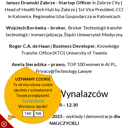
Janusz Dramski Zabrze -
Startup Officer
in Zabrze City |
Head of HealthTech Hub by Zabrze | 1st Vice President, CCI
in Katowice, Regionalna Izba Gospodarcza w Katowicach
Wojciech Borówka – broker,
Broker Technologii transfer
technologii / komercjalizacja, Śląski Uniwersytet Medyczny
Roger C.A. de Haan
|
Business Developer
, Knowledge
Transfer Office (KTO) University of Twente
Aneta Sieradzka – prawo,
TOP 100 women in AI PL,
Privacy@Technology Lawyer
UŻYWAMY COOKIE
Ta strona używa cookie
zgodnie z ustawieniami
III Szkoła Wynalazców
Twojej przeglądarki.
Czytaj więcej
12.00 – 12.30
Wyrażasz zgodę?
TAK
NIE
Szkoła Wynalazców 2023
– wykłady i demonstracje
dla
NAUCZYCIELI