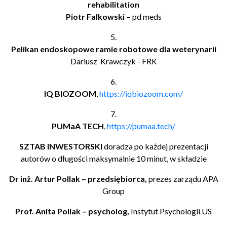
rehabilitation
Piotr Falkowski –
pd meds
5.
Pelikan endoskopowe ramie robotowe dla weterynarii
Dariusz Krawczyk - FRK
6.
IQ BIOZOOM
,
https://iqbiozoom.com/
7.
PUMaA TECH
,
https://pumaa.tech/
SZTAB INWESTORSKI
doradza po każdej prezentacji
autorów o długości maksymalnie 10 minut, w składzie
Dr inż. Artur Pollak – przedsiębiorca,
prezes zarządu APA
Group
Prof. Anita Pollak – psycholog,
Instytut Psychologii US